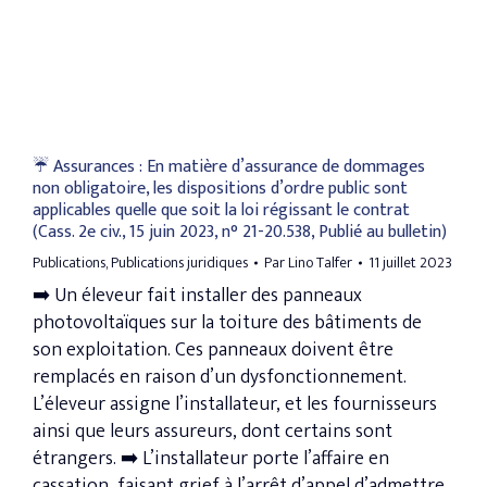
☔️ Assurances : En matière d’assurance de dommages
non obligatoire, les dispositions d’ordre public sont
applicables quelle que soit la loi régissant le contrat
(Cass. 2e civ., 15 juin 2023, n° 21-20.538, Publié au bulletin)
Publications
,
Publications juridiques
Par
Lino Talfer
11 juillet 2023
➡️ Un éleveur fait installer des panneaux
photovoltaïques sur la toiture des bâtiments de
son exploitation. Ces panneaux doivent être
remplacés en raison d’un dysfonctionnement.
L’éleveur assigne l’installateur, et les fournisseurs
ainsi que leurs assureurs, dont certains sont
étrangers. ➡️ L’installateur porte l’affaire en
cassation, faisant grief à l’arrêt d’appel d’admettre