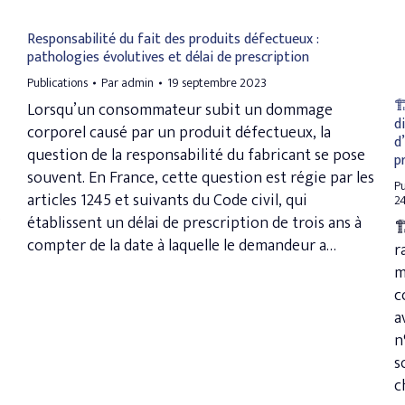
Responsabilité du fait des produits défectueux :
pathologies évolutives et délai de prescription
Publications
Par
admin
19 septembre 2023

Lorsqu’un consommateur subit un dommage
d
corporel causé par un produit défectueux, la
d
question de la responsabilité du fabricant se pose
p
souvent. En France, cette question est régie par les
Pu
articles 1245 et suivants du Code civil, qui
24
s
établissent un délai de prescription de trois ans à

compter de la date à laquelle le demandeur a…
r
m
c
a
n
s
c