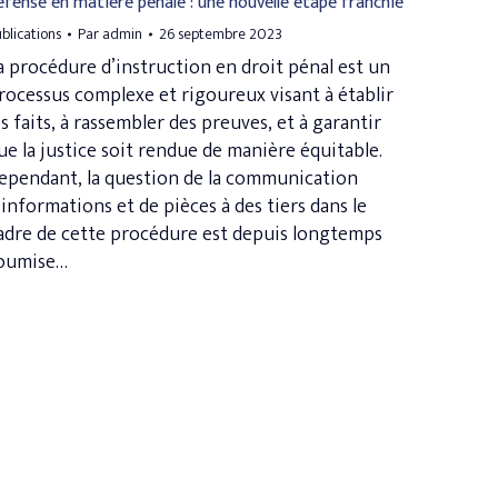
éfense en matière pénale : une nouvelle étape franchie
blications
Par
admin
26 septembre 2023
a procédure d’instruction en droit pénal est un
rocessus complexe et rigoureux visant à établir
es faits, à rassembler des preuves, et à garantir
ue la justice soit rendue de manière équitable.
ependant, la question de la communication
’informations et de pièces à des tiers dans le
adre de cette procédure est depuis longtemps
oumise…