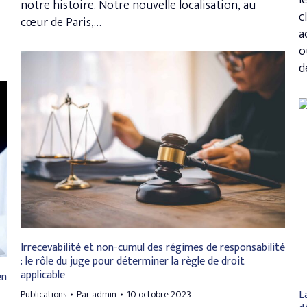
l
notre histoire. Notre nouvelle localisation, au
c
cœur de Paris,…
a
o
d
Irrecevabilité et non-cumul des régimes de responsabilité
: le rôle du juge pour déterminer la règle de droit
applicable
en
L
Publications
Par
admin
10 octobre 2023