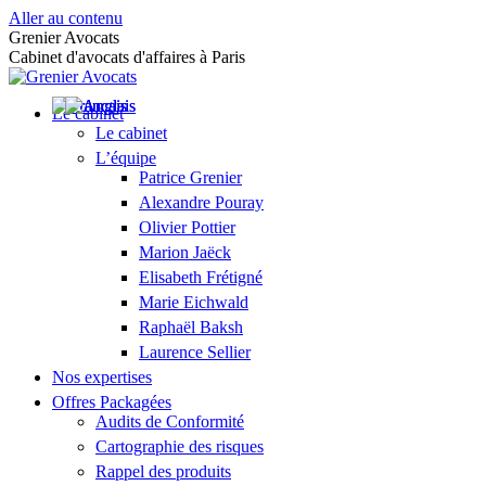
Aller au contenu
Grenier Avocats
Cabinet d'avocats d'affaires à Paris
Le cabinet
Le cabinet
L’équipe
Patrice Grenier
Alexandre Pouray
Olivier Pottier
Marion Jaëck
Elisabeth Frétigné
Marie Eichwald
Raphaël Baksh
Laurence Sellier
Nos expertises
Offres Packagées
Audits de Conformité
Cartographie des risques
Rappel des produits