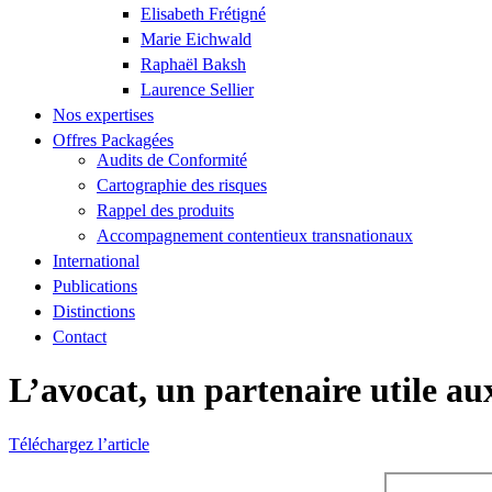
Elisabeth Frétigné
Marie Eichwald
Raphaël Baksh
Laurence Sellier
Nos expertises
Offres Packagées
Audits de Conformité
Cartographie des risques
Rappel des produits
Accompagnement contentieux transnationaux
International
Publications
Distinctions
Contact
L’avocat, un partenaire utile au
Téléchargez l’article