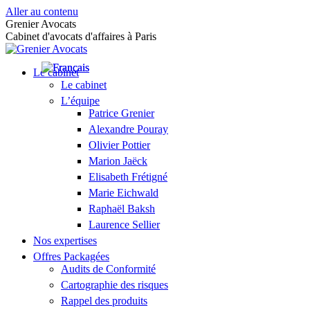
Aller au contenu
Grenier Avocats
Cabinet d'avocats d'affaires à Paris
Le cabinet
Le cabinet
L’équipe
Patrice Grenier
Alexandre Pouray
Olivier Pottier
Marion Jaëck
Elisabeth Frétigné
Marie Eichwald
Raphaël Baksh
Laurence Sellier
Nos expertises
Offres Packagées
Audits de Conformité
Cartographie des risques
Rappel des produits