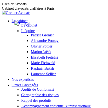
Aller
Grenier Avocats
au
Cabinet d'avocats d'affaires à Paris
contenu
Le cabinet
Le cabinet
L’équipe
Patrice Grenier
Alexandre Pouray
Olivier Pottier
Marion Jaëck
Elisabeth Frétigné
Marie Eichwald
Raphaël Baksh
Laurence Sellier
Nos expertises
Offres Packagées
Audits de Conformité
Cartographie des risques
Rappel des produits
Accompagnement contentieux transnationaux