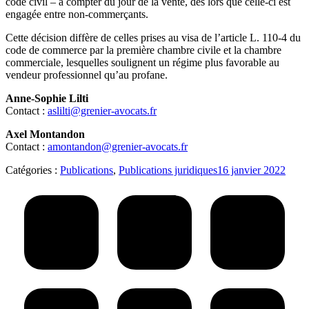
code civil – à compter du jour de la vente, dès lors que celle-ci est
engagée entre non-commerçants.
Cette décision diffère de celles prises au visa de l’article L. 110-4 du
code de commerce par la première chambre civile et la chambre
commerciale, lesquelles soulignent un régime plus favorable au
vendeur professionnel qu’au profane.
Anne-Sophie Lilti
Contact :
aslilti@grenier-avocats.fr
Axel Montandon
Contact :
amontandon@grenier-avocats.fr
Catégories :
Publications
,
Publications juridiques
16 janvier 2022
Navigation
article