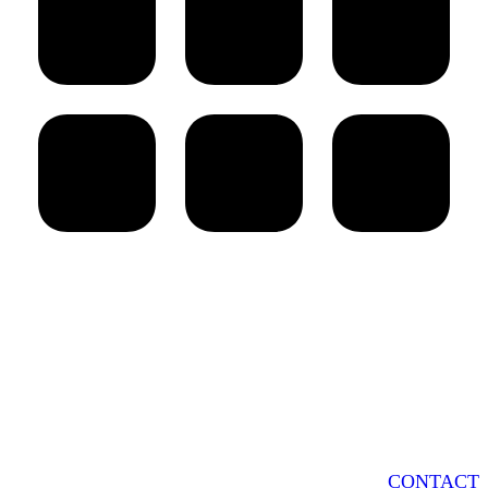
AARPI Grenier Avocats
18 rue de l’Arcade
75008 Paris - France
Switchboard : + 33 1 86 95 15 90
Fax : + 33 1 86 95 37 60
CONTACT