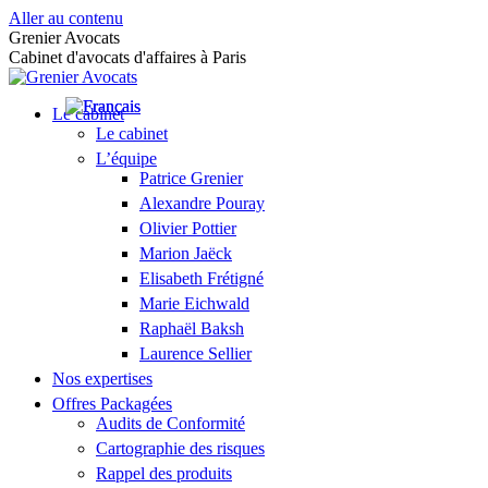
Aller au contenu
Grenier Avocats
Cabinet d'avocats d'affaires à Paris
Le cabinet
Le cabinet
L’équipe
Patrice Grenier
Alexandre Pouray
Olivier Pottier
Marion Jaëck
Elisabeth Frétigné
Marie Eichwald
Raphaël Baksh
Laurence Sellier
Nos expertises
Offres Packagées
Audits de Conformité
Cartographie des risques
Rappel des produits