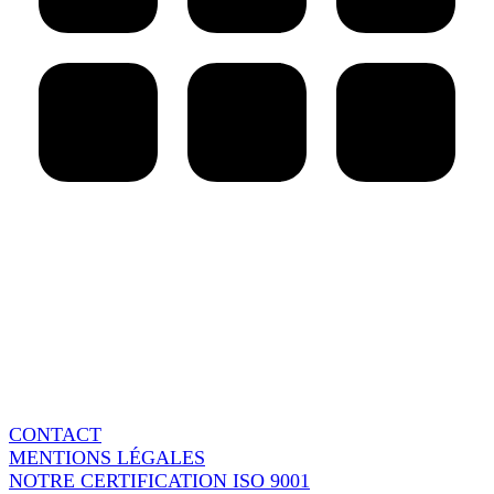
AARPI Grenier Avocats
18 rue de l’Arcade
75008 Paris - France
Switchboard : + 33 1 86 95 15 90
Fax : + 33 1 86 95 37 60
CONTACT
MENTIONS LÉGALES
NOTRE CERTIFICATION ISO 9001