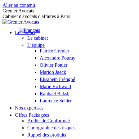
Aller au contenu
Grenier Avocats
Cabinet d'avocats d'affaires à Paris
Le cabinet
Le cabinet
L’équipe
Patrice Grenier
Alexandre Pouray
Olivier Pottier
Marion Jaëck
Elisabeth Frétigné
Marie Eichwald
Raphaël Baksh
Laurence Sellier
Nos expertises
Offres Packagées
Audits de Conformité
Cartographie des risques
Rappel des produits