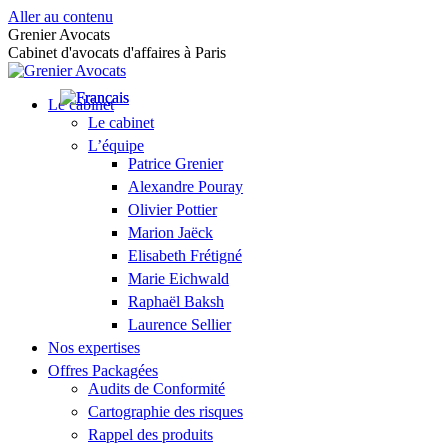
Aller au contenu
Grenier Avocats
Cabinet d'avocats d'affaires à Paris
Le cabinet
Le cabinet
L’équipe
Patrice Grenier
Alexandre Pouray
Olivier Pottier
Marion Jaëck
Elisabeth Frétigné
Marie Eichwald
Raphaël Baksh
Laurence Sellier
Nos expertises
Offres Packagées
Audits de Conformité
Cartographie des risques
Rappel des produits