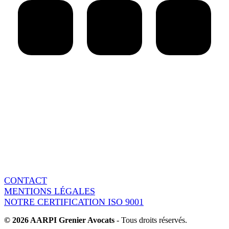
AARPI Grenier Avocats
18 rue de l’Arcade
75008 Paris - France
Switchboard : + 33 1 86 95 15 90
Fax : + 33 1 86 95 37 60
CONTACT
MENTIONS LÉGALES
NOTRE CERTIFICATION ISO 9001
© 2026 AARPI Grenier Avocats
- Tous droits réservés.