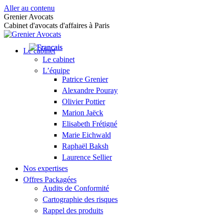
Aller au contenu
Grenier Avocats
Cabinet d'avocats d'affaires à Paris
Le cabinet
Le cabinet
L’équipe
Patrice Grenier
Alexandre Pouray
Olivier Pottier
Marion Jaëck
Elisabeth Frétigné
Marie Eichwald
Raphaël Baksh
Laurence Sellier
Nos expertises
Offres Packagées
Audits de Conformité
Cartographie des risques
Rappel des produits