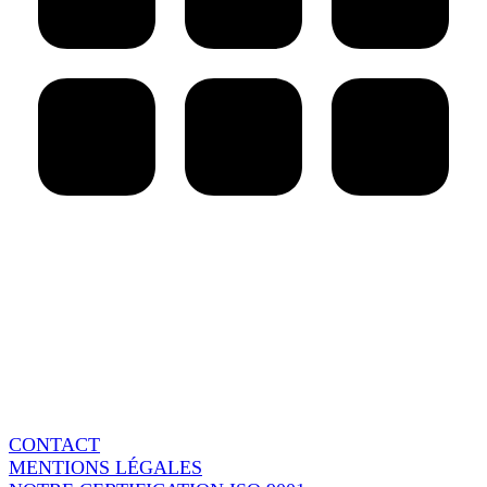
AARPI Grenier Avocats
18 rue de l’Arcade
75008 Paris - France
Switchboard : + 33 1 86 95 15 90
Fax : + 33 1 86 95 37 60
CONTACT
MENTIONS LÉGALES