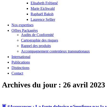
Elisabeth Frétigné
Marie Eichwald
Raphaël Baksh
Laurence Sellier
Nos expertises
Offres Packagées
Audits de Conformité
Cartographie des risques
Rappel des produits
Accompagnement contentieux transnationaux
International
Publications
Distinctions
Contact
Archives du jour :
26 avril 2023
☔️ #Assurances : La faute dolosive n’implique pas la 