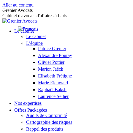
Aller au contenu
Grenier Avocats
Cabinet d'avocats d'affaires à Paris
Le cabinet
Le cabinet
L’équipe
Patrice Grenier
Alexandre Pouray
Olivier Pottier
Marion Jaëck
Elisabeth Frétigné
Marie Eichwald
Raphaël Baksh
Laurence Sellier
Nos expertises
Offres Packagées
Audits de Conformité
Cartographie des risques
Rappel des produits