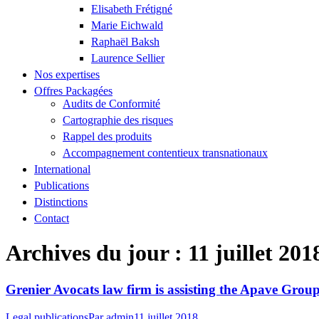
Elisabeth Frétigné
Marie Eichwald
Raphaël Baksh
Laurence Sellier
Nos expertises
Offres Packagées
Audits de Conformité
Cartographie des risques
Rappel des produits
Accompagnement contentieux transnationaux
International
Publications
Distinctions
Contact
Archives du jour :
11 juillet 201
Grenier Avocats law firm is assisting the Apave Group
Legal publications
Par
admin
11 juillet 2018