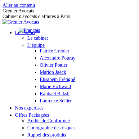
Aller au contenu
Grenier Avocats
Cabinet d'avocats d'affaires à Paris
Le cabinet
Le cabinet
L’équipe
Patrice Grenier
Alexandre Pouray
Olivier Pottier
Marion Jaëck
Elisabeth Frétigné
Marie Eichwald
Raphaël Baksh
Laurence Sellier
Nos expertises
Offres Packagées
Audits de Conformité
Cartographie des risques
Rappel des produits