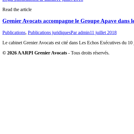
Read the article
Grenier Avocats accompagne le Groupe Apave dans le 
Publications
,
Publications juridiques
Par
admin
11 juillet 2018
Le cabinet Grenier Avocats est cité dans Les Echos Exécutives du 10 
© 2026 AARPI Grenier Avocats
- Tous droits réservés.