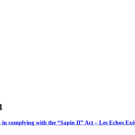
8
 in complying with the “Sapin II” Act – Les Echos Exé