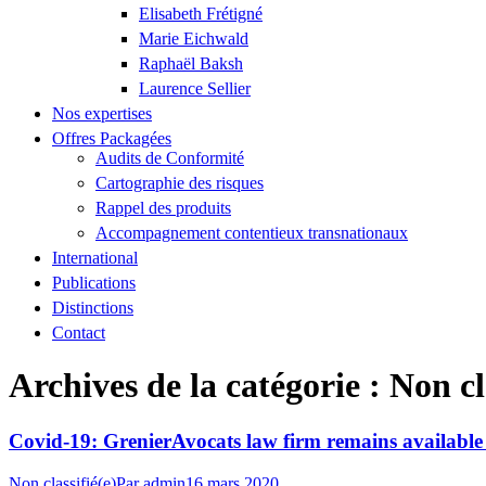
Elisabeth Frétigné
Marie Eichwald
Raphaël Baksh
Laurence Sellier
Nos expertises
Offres Packagées
Audits de Conformité
Cartographie des risques
Rappel des produits
Accompagnement contentieux transnationaux
International
Publications
Distinctions
Contact
Archives de la catégorie :
Non cl
Covid-19: GrenierAvocats law firm remains availabl
Non classifié(e)
Par
admin
16 mars 2020