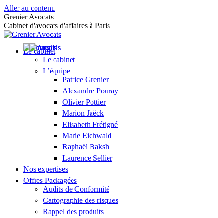
Aller au contenu
Grenier Avocats
Cabinet d'avocats d'affaires à Paris
Le cabinet
Le cabinet
L’équipe
Patrice Grenier
Alexandre Pouray
Olivier Pottier
Marion Jaëck
Elisabeth Frétigné
Marie Eichwald
Raphaël Baksh
Laurence Sellier
Nos expertises
Offres Packagées
Audits de Conformité
Cartographie des risques
Rappel des produits