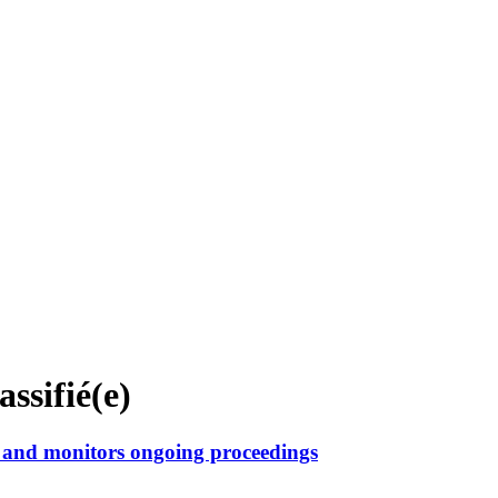
assifié(e)
e and monitors ongoing proceedings