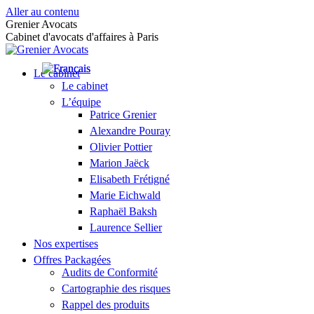
Aller au contenu
Grenier Avocats
Cabinet d'avocats d'affaires à Paris
Le cabinet
Le cabinet
L’équipe
Patrice Grenier
Alexandre Pouray
Olivier Pottier
Marion Jaëck
Elisabeth Frétigné
Marie Eichwald
Raphaël Baksh
Laurence Sellier
Nos expertises
Offres Packagées
Audits de Conformité
Cartographie des risques
Rappel des produits