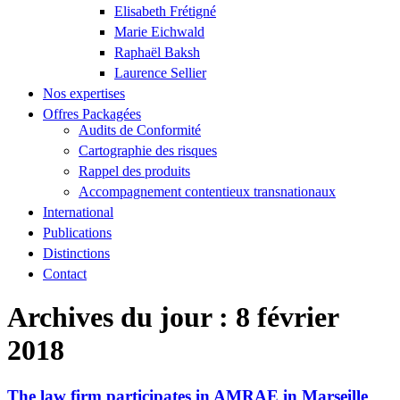
Elisabeth Frétigné
Marie Eichwald
Raphaël Baksh
Laurence Sellier
Nos expertises
Offres Packagées
Audits de Conformité
Cartographie des risques
Rappel des produits
Accompagnement contentieux transnationaux
International
Publications
Distinctions
Contact
Archives du jour :
8 février
2018
The law firm participates in AMRAE in Marseille