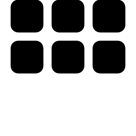
AARPI Grenier Avocats
18 rue de l’Arcade
75008 Paris - France
Switchboard : + 33 1 86 95 15 90
Fax : + 33 1 86 95 37 60