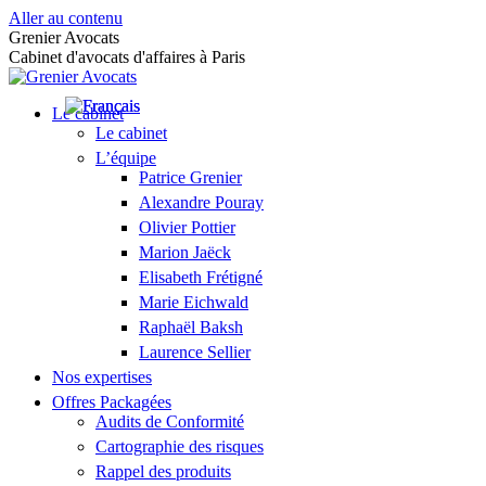
Aller au contenu
Grenier Avocats
Cabinet d'avocats d'affaires à Paris
Le cabinet
Le cabinet
L’équipe
Patrice Grenier
Alexandre Pouray
Olivier Pottier
Marion Jaëck
Elisabeth Frétigné
Marie Eichwald
Raphaël Baksh
Laurence Sellier
Nos expertises
Offres Packagées
Audits de Conformité
Cartographie des risques
Rappel des produits